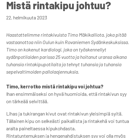
Mistä rintakipu johtuu?
22. helmikuuta 2023
Haastattelimme rintakivuista Timo Mäkikalliota, joka pitää
vastaanottoa niin Oulun kuin Rovaniemen Sydänkeskuksissa.
Timo on kokenut kardiologi, joka on työskennellyt
sydänpotilaiden parissa 25 vuotta ja hoitanut uransa aikana
tuhansia rintakipupotilaita ja tehnyt tuhansia ja tuhansia
sepelvaltimoiden pallolaajennuksia.
Timo, kerrotko mistä rintakipu voi johtua?
Ihan ensimmäiseksi on hyvä huomioida, että rintakivun syy
on tärkeää selvittää.
Lihas ja tukirangan kivut ovat rintakivun yleisimpiä syitä.
Tällainen kipu on selkeästi paikallista ja rintakehä voi tuntua
aralta paineltaessa kipukohdasta.
Rintatuntemuksen ja hengenahdistuksen syy voi olla myös