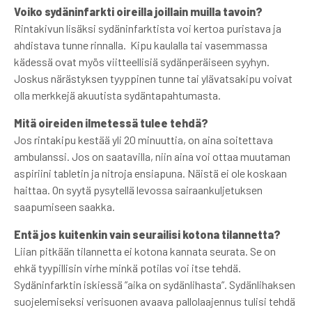
Voiko sydäninfarkti oireilla joillain muilla tavoin?
Rintakivun lisäksi sydäninfarktista voi kertoa puristava ja
ahdistava tunne rinnalla. Kipu kaulalla tai vasemmassa
kädessä ovat myös viitteellisiä sydänperäiseen syyhyn.
Joskus närästyksen tyyppinen tunne tai ylävatsakipu voivat
olla merkkejä akuutista sydäntapahtumasta.
Mitä oireiden ilmetessä tulee tehdä?
Jos rintakipu kestää yli 20 minuuttia, on aina soitettava
ambulanssi. Jos on saatavilla, niin aina voi ottaa muutaman
aspiriini tabletin ja nitroja ensiapuna. Näistä ei ole koskaan
haittaa. On syytä pysytellä levossa sairaankuljetuksen
saapumiseen saakka.
Entä jos kuitenkin vain seurailisi kotona tilannetta?
Liian pitkään tilannetta ei kotona kannata seurata. Se on
ehkä tyypillisin virhe minkä potilas voi itse tehdä.
Sydäninfarktin iskiessä ”aika on sydänlihasta”. Sydänlihaksen
suojelemiseksi verisuonen avaava pallolaajennus tulisi tehdä