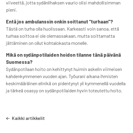
viiveettä, jotta sydänlihaksen vaurio olisi mahdollisimman
pieni.
Entä jos ambulanssin onkin soittanut “turhaan”?
Tästä on turha olla huolissaan. Karkeasti voin sanoa, että
turhaa soittoa ei ole olemassakaan, mutta soittamatta
jättäminen on ollut kohtalokasta monelle.
Mikä on sydänpotilaiden hoidon tilanne tänä päivänä
Suomessa?
Sydänpotilaan hoito on kehittynyt huimin askelin viimeisen
kahdenkymmenen vuoden ajan. Työurani aikana ihmisten
keskimääräinen elinikä on pidentynyt yli kymmenellä vuodella
ja tärkeä osasyy on sydänpotilaiden hyvin toteutettu hoito.
Kaikki artikkelit