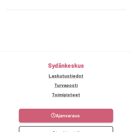
Sydänkeskus
Laskutustiedot
Turvaposti
Toimipisteet
Ajanvaraus