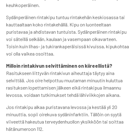
keuhkoperäinen.
Sydänperäinen rintakipu tuntuu rintakehän keskiosassa tai
kauttaaltaan koko rintakehällä. Kipu on luonteeltaan
puristavaa ja ahdistavan tuntuista. Sydänperäinen rintakipu
voi säteillä selkään, kaulaan ja vasempaan olkavarteen.
Toisin kuin lihas- ja tukirankaperäisissä kivuissa, kipukohtaa
voi olla vaikea osoittaa.
Milloin rintakivun selvittäminen on kiireellistä?
Rasitukseen liittyvän rintakivun aiheuttaja täytyy aina
selvittää. Jos oire helpottuu muutaman minuutin kuluttua
rasituksen lopettamisen jälkeen eikä rintakipua ilmaannu
levossa, voidaan tutkimukset tehdä lähiviikkojen aikana.
Jos rintakipu alkaa puristavana levossa ja kestää yli 20
minuuttia, sopii oirekuva sydäninfarktiin. Tällöin on syytä
viiveettä hakeutua terveydenhuollon yksikköön tai soittaa
hätänumeroon 112.